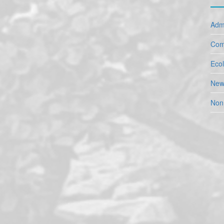
Admi
Com
Eco
New
Non