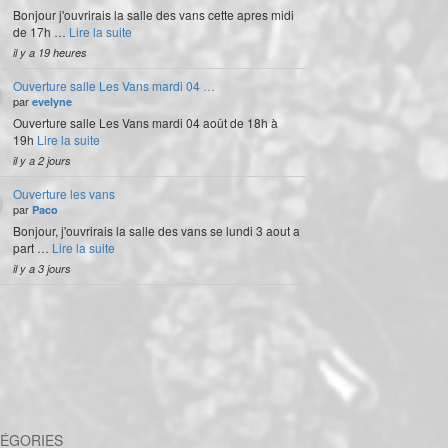
Bonjour j'ouvrirais la salle des vans cette apres midi
de 17h …
Lire la suite
il y a 19 heures
Ouverture salle Les Vans mardi 04 …
par
evelyne
Ouverture salle Les Vans mardi 04 août de 18h à
19h
Lire la suite
il y a 2 jours
Ouverture les vans
par
Paco
Bonjour, j'ouvrirais la salle des vans se lundi 3 aout a
part …
Lire la suite
il y a 3 jours
ÉGORIES