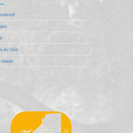
nistratif
pet
le
s du Club
 classé