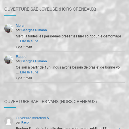
OUVERTURE SAE JOYEUSE (HORS CRENEAUX)
Merci..
par
Georges Ulmann
Merci à toutes les personnes présentes hier soir pour le démontage
…
Lire la suite
il y a 1 mois
Rappel
par
Georges Ulmann
Ce soir à partir de 18h , nous avons besoin de bras et de bonne vo
…
Lire la suite
il y a 1 mois
OUVERTURE SAE LES VANS (HORS CRENEAUX)
Ouverture mercredi 5
par
Paco
Bonjour j'ouvrirais la salle des vans cette apres midi de 17h …
Lire la