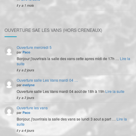
il y a 1 mois
OUVERTURE SAE LES VANS (HORS CRENEAUX)
Ouverture mercredi 5
par
Paco
Bonjour j'ouvrirais la salle des vans cette apres midi de 17h …
Lire la
suite
il y a 2 jours
Ouverture salle Les Vans mardi 04 …
par
evelyne
Ouverture salle Les Vans mardi 04 août de 18h à 19h
Lire la suite
il y a 3 jours
Ouverture les vans
par
Paco
Bonjour, j'ouvrirais la salle des vans se lundi 3 aout a part …
Lire la
suite
il y a 4 jours