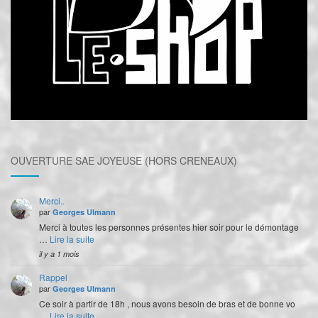
OUVERTURE SAE JOYEUSE (HORS CRENEAUX)
Merci..
par
Georges Ulmann
Merci à toutes les personnes présentes hier soir pour le démontage
…
Lire la suite
il y a 1 mois
Rappel
par
Georges Ulmann
Ce soir à partir de 18h , nous avons besoin de bras et de bonne vo
…
Lire la suite