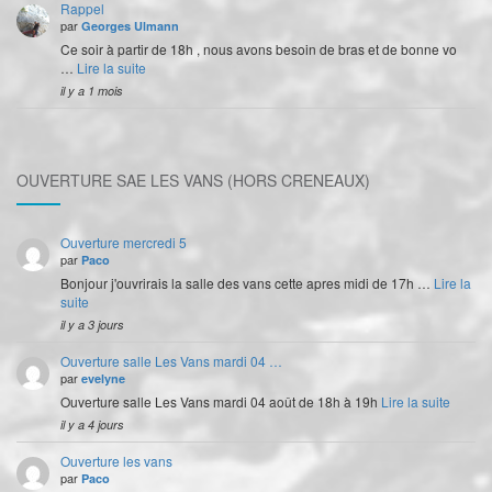
Rappel
par
Georges Ulmann
Ce soir à partir de 18h , nous avons besoin de bras et de bonne vo
…
Lire la suite
il y a 1 mois
OUVERTURE SAE LES VANS (HORS CRENEAUX)
Ouverture mercredi 5
par
Paco
Bonjour j'ouvrirais la salle des vans cette apres midi de 17h …
Lire la
suite
il y a 3 jours
Ouverture salle Les Vans mardi 04 …
par
evelyne
Ouverture salle Les Vans mardi 04 août de 18h à 19h
Lire la suite
il y a 4 jours
Ouverture les vans
par
Paco