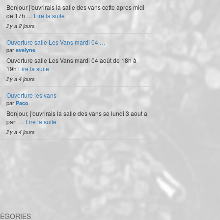
Bonjour j'ouvrirais la salle des vans cette apres midi
de 17h …
Lire la suite
il y a 2 jours
Ouverture salle Les Vans mardi 04 …
par
evelyne
Ouverture salle Les Vans mardi 04 août de 18h à
19h
Lire la suite
il y a 4 jours
Ouverture les vans
par
Paco
Bonjour, j'ouvrirais la salle des vans se lundi 3 aout a
part …
Lire la suite
il y a 4 jours
ÉGORIES