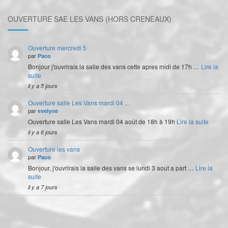
OUVERTURE SAE LES VANS (HORS CRENEAUX)
Ouverture mercredi 5
par
Paco
Bonjour j'ouvrirais la salle des vans cette apres midi de 17h …
Lire la
suite
il y a 5 jours
Ouverture salle Les Vans mardi 04 …
par
evelyne
Ouverture salle Les Vans mardi 04 août de 18h à 19h
Lire la suite
il y a 6 jours
Ouverture les vans
par
Paco
Bonjour, j'ouvrirais la salle des vans se lundi 3 aout a part …
Lire la
suite
il y a 7 jours