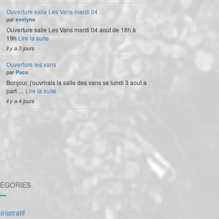
Ouverture salle Les Vans mardi 04 …
par
evelyne
Ouverture salle Les Vans mardi 04 août de 18h à
19h
Lire la suite
il y a 3 jours
Ouverture les vans
par
Paco
Bonjour, j'ouvrirais la salle des vans se lundi 3 aout a
part …
Lire la suite
il y a 4 jours
ÉGORIES
nistratif