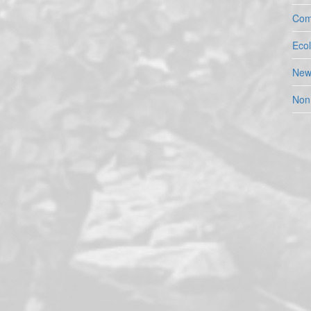
Com
Eco
New
Non