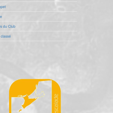
pet
le
s du Club
 classé