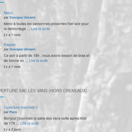
Merci..
par
Georges Ulmann
Merci à toutes les personnes présentes hier soir pour
le démontage …
Lire la suite
il y a 1 mois
Rappel
par
Georges Ulmann
Ce soir à partir de 18h , nous avons besoin de bras et
de bonne vo …
Lire la suite
il y a 1 mois
ERTURE SAE LES VANS (HORS CRENEAUX)
Ouverture mercredi 5
par
Paco
Bonjour j'ouvrirais la salle des vans cette apres midi
de 17h …
Lire la suite
il y a 2 jours