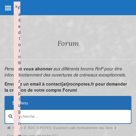
×
F
a
il
e
d
t
Forum
o
i
n
iti
Pensez à
a
vous abonner
aux différents forums RnP pour être
informé notamment des ouvertures de créneaux exceptionnels.
li
z
Envoyez un email à contact[at]rocnpotes.fr pour demander
e
la création de votre compte Forum!
p
l
Menu
u
g
i
n
Forum
ROC N POTES: Ouverture salle d'entrainement des Vans
:
w
Ouverture les vans dimanche 4/12