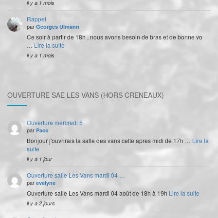
il y a 1 mois
Rappel
par
Georges Ulmann
Ce soir à partir de 18h , nous avons besoin de bras et de bonne vo
…
Lire la suite
il y a 1 mois
OUVERTURE SAE LES VANS (HORS CRENEAUX)
Ouverture mercredi 5
par
Paco
Bonjour j'ouvrirais la salle des vans cette apres midi de 17h …
Lire la
suite
il y a 1 jour
Ouverture salle Les Vans mardi 04 …
par
evelyne
Ouverture salle Les Vans mardi 04 août de 18h à 19h
Lire la suite
il y a 2 jours