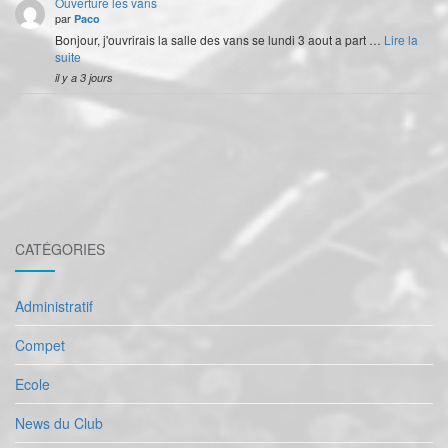
Ouverture les vans
par
Paco
Bonjour, j'ouvrirais la salle des vans se lundi 3 aout a part …
Lire la
suite
il y a 3 jours
CATÉGORIES
Administratif
Compet
Ecole
News du Club