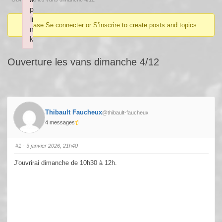
p
li
Please
Se connecter
or
S’inscrire
to create posts and topics.
n
k
Failed to initialize plugin: wplink
Ouverture les vans dimanche 4/12
Thibault Faucheux
@thibault-faucheux
4 messages
#1
· 3 janvier 2026, 21h40
J'ouvrirai dimanche de 10h30 à 12h.