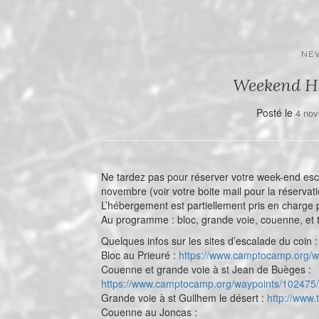
NE
Weekend Hé
Posté le
4 no
Ne tardez pas pour réserver votre week-end esc
novembre (voir votre boite mail pour la réservat
L’hébergement est partiellement pris en charge pa
Au programme : bloc, grande voie, couenne, et
Quelques infos sur les sites d’escalade du coin :
Bloc au Prieuré :
https://www.camptocamp.org/wa
Couenne et grande voie à st Jean de Buèges :
https://www.camptocamp.org/waypoints/102475/f
Grande voie à st Guilhem le désert :
http://www.
Couenne au Joncas :