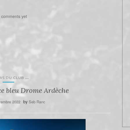
 comments yet
...
WS DU CLUB
ce bleu Drome Ardèche
by
vembre 2022
Seb Ranc