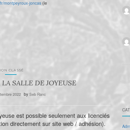
fr/montpeyroux-joncas
(le
NON CLASSÉ
 LA SALLE DE JOYEUSE
by
ptembre 2022
Seb Ranc
CAT
oyeuse est possible seulement aux licenciés
tion directement sur site web / adhésion).
Admi