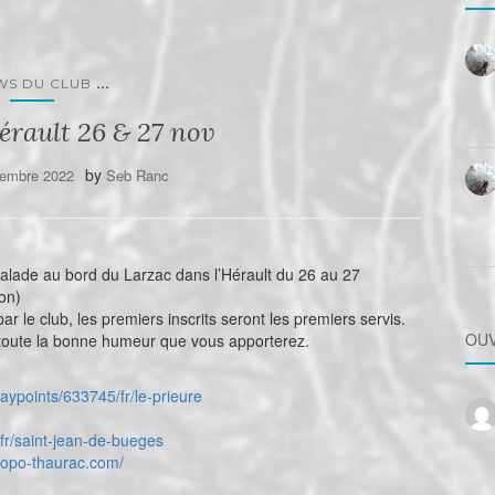
...
WS DU CLUB
rault 26 & 27 nov
by
vembre 2022
Seb Ranc
alade au bord du Larzac dans l’Hérault du 26 au 27
ion)
r le club, les premiers inscrits seront les premiers servis.
OUV
 toute la bonne humeur que vous apporterez.
ypoints/633745/fr/le-prieure
r/saint-jean-de-bueges
topo-thaurac.com/