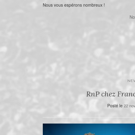
Nous vous espérons nombreux !
No
NE
RnP chez Fran
Posté le
22 no