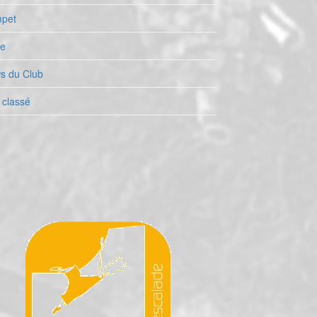
pet
le
s du Club
 classé