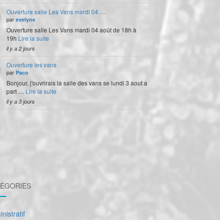
Ouverture salle Les Vans mardi 04 …
par
evelyne
Ouverture salle Les Vans mardi 04 août de 18h à
19h
Lire la suite
il y a 2 jours
Ouverture les vans
par
Paco
Bonjour, j'ouvrirais la salle des vans se lundi 3 aout a
part …
Lire la suite
il y a 3 jours
ÉGORIES
nistratif