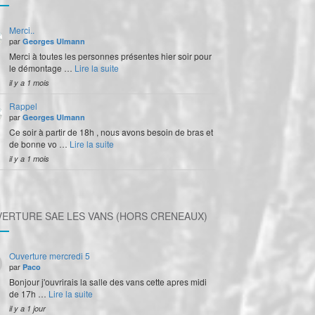
Merci..
par
Georges Ulmann
Merci à toutes les personnes présentes hier soir pour
le démontage …
Lire la suite
il y a 1 mois
Rappel
par
Georges Ulmann
Ce soir à partir de 18h , nous avons besoin de bras et
de bonne vo …
Lire la suite
il y a 1 mois
ERTURE SAE LES VANS (HORS CRENEAUX)
Ouverture mercredi 5
par
Paco
Bonjour j'ouvrirais la salle des vans cette apres midi
de 17h …
Lire la suite
il y a 1 jour