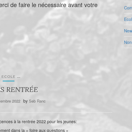
erci de faire le nécessaire avant votre
Com
Eco
New
Non
...
ECOLE
ES RENTRÉE
by
tembre 2022
Seb Ranc
licences à la rentrée 2022 pour les jeunes:
ment dans la « foire aux questions »