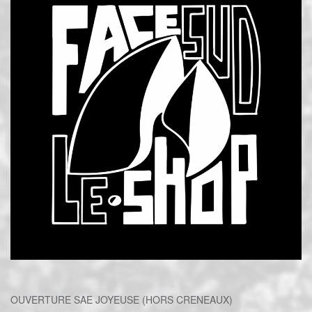
OUVERTURE SAE JOYEUSE (HORS CRENEAUX)