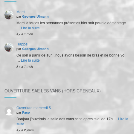
Merci..
par
Georges Ulmann
Merci à toutes les personnes présentes hier soir pour le démontage
…
Lire la suite
il y a 1 mois
Rappel
par
Georges Ulmann
Ce soir à partir de 18h , nous avons besoin de bras et de bonne vo
…
Lire la suite
il y a 1 mois
OUVERTURE SAE LES VANS (HORS CRENEAUX)
Ouverture mercredi 5
par
Paco
Bonjour j'ouvrirais la salle des vans cette apres midi de 17h …
Lire la
suite
il y a 2 jours