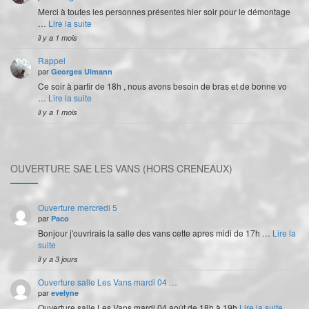
Merci à toutes les personnes présentes hier soir pour le démontage
…
Lire la suite
il y a 1 mois
Rappel
par
Georges Ulmann
Ce soir à partir de 18h , nous avons besoin de bras et de bonne vo
…
Lire la suite
il y a 1 mois
OUVERTURE SAE LES VANS (HORS CRENEAUX)
Ouverture mercredi 5
par
Paco
Bonjour j'ouvrirais la salle des vans cette apres midi de 17h …
Lire la
suite
il y a 3 jours
Ouverture salle Les Vans mardi 04 …
par
evelyne
Ouverture salle Les Vans mardi 04 août de 18h à 19h
Lire la suite