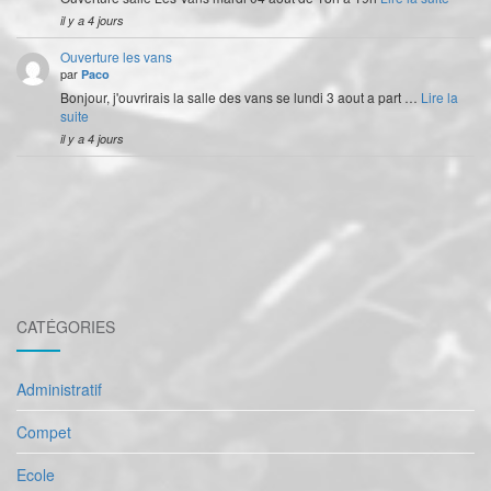
il y a 4 jours
Ouverture les vans
par
Paco
Bonjour, j'ouvrirais la salle des vans se lundi 3 aout a part …
Lire la
suite
il y a 4 jours
CATÉGORIES
Administratif
Compet
Ecole